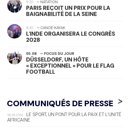
9:20
— NATATION
PARIS REÇOIT UN PRIX POUR LA
BAIGNABILITÉ DE LA SEINE
8:45
— CANOË-KAYAK
L'INDE ORGANISERA LE CONGRÈS
2028
05.08
— FOCUS DU JOUR
DÜSSELDORF, UN HÔTE
« EXCEPTIONNEL » POUR LE FLAG
FOOTBALL
05.08
— LUGE
LE RÊVE DE VOIR LA LUGE ALPINE
<
>
COMMUNIQUÉS DE PRESSE
AUX JO « N'EST PAS FINI »
LE SPORT, UN PONT POUR LA PAIX ET L’UNITÉ
06.04.2026
05.08
— TIR À L'ARC
AFRICAINE
DES MONDIAUX À BRISBANE SUR LA
ROUTE DES JO 2032