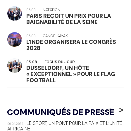
06.08
— NATATION
PARIS REÇOIT UN PRIX POUR LA
BAIGNABILITÉ DE LA SEINE
06.08
— CANOË-KAYAK
L'INDE ORGANISERA LE CONGRÈS
2028
05.08
— FOCUS DU JOUR
DÜSSELDORF, UN HÔTE
« EXCEPTIONNEL » POUR LE FLAG
FOOTBALL
05.08
— LUGE
LE RÊVE DE VOIR LA LUGE ALPINE
<
>
COMMUNIQUÉS DE PRESSE
AUX JO « N'EST PAS FINI »
LE SPORT, UN PONT POUR LA PAIX ET L’UNITÉ
06.04.2026
05.08
— TIR À L'ARC
AFRICAINE