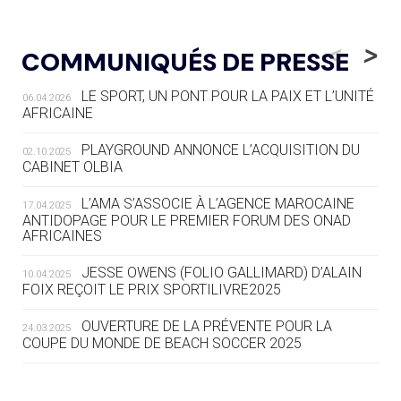
05.08
— LUGE
LE RÊVE DE VOIR LA LUGE ALPINE
<
>
COMMUNIQUÉS DE PRESSE
AUX JO « N'EST PAS FINI »
LE SPORT, UN PONT POUR LA PAIX ET L’UNITÉ
06.04.2026
05.08
— TIR À L'ARC
AFRICAINE
DES MONDIAUX À BRISBANE SUR LA
ROUTE DES JO 2032
PLAYGROUND ANNONCE L’ACQUISITION DU
02.10.2025
CABINET OLBIA
05.08
— ALPES FRANÇAISES 2030
LE VILLAGE OLYMPIQUE DES ARAVIS
L’AMA S’ASSOCIE À L’AGENCE MAROCAINE
17.04.2025
SE DESSINE
ANTIDOPAGE POUR LE PREMIER FORUM DES ONAD
AFRICAINES
04.08
— FOCUS DU JOUR
JESSE OWENS (FOLIO GALLIMARD) D’ALAIN
10.04.2025
LE COJOP A TROUVÉ SON VILLAGE
FOIX REÇOIT LE PRIX SPORTILIVRE2025
OLYMPIQUE LYONNAIS
OUVERTURE DE LA PRÉVENTE POUR LA
24.03.2025
COUPE DU MONDE DE BEACH SOCCER 2025
04.08
— ALLEMAGNE
« L'ALLEMAGNE PEUT DÉMONTRER
COMMENT ORGANISER DES JO
RESPONSABLES »
L’AMA FÉLICITE RICHARD POUND ET VALÉRIE
24.03.2025