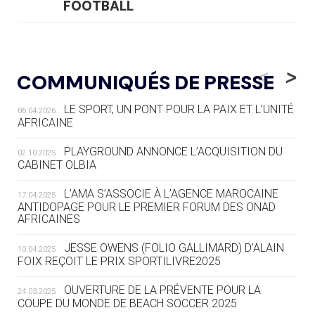
FOOTBALL
05.08
— LUGE
LE RÊVE DE VOIR LA LUGE ALPINE
<
>
COMMUNIQUÉS DE PRESSE
AUX JO « N'EST PAS FINI »
LE SPORT, UN PONT POUR LA PAIX ET L’UNITÉ
06.04.2026
05.08
— TIR À L'ARC
AFRICAINE
DES MONDIAUX À BRISBANE SUR LA
ROUTE DES JO 2032
PLAYGROUND ANNONCE L’ACQUISITION DU
02.10.2025
CABINET OLBIA
05.08
— ALPES FRANÇAISES 2030
LE VILLAGE OLYMPIQUE DES ARAVIS
L’AMA S’ASSOCIE À L’AGENCE MAROCAINE
17.04.2025
SE DESSINE
ANTIDOPAGE POUR LE PREMIER FORUM DES ONAD
AFRICAINES
04.08
— FOCUS DU JOUR
JESSE OWENS (FOLIO GALLIMARD) D’ALAIN
10.04.2025
LE COJOP A TROUVÉ SON VILLAGE
FOIX REÇOIT LE PRIX SPORTILIVRE2025
OLYMPIQUE LYONNAIS
OUVERTURE DE LA PRÉVENTE POUR LA
24.03.2025
COUPE DU MONDE DE BEACH SOCCER 2025
04.08
— ALLEMAGNE