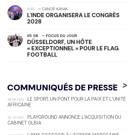
8:45
— CANOË-KAYAK
L'INDE ORGANISERA LE CONGRÈS
2028
05.08
— FOCUS DU JOUR
DÜSSELDORF, UN HÔTE
« EXCEPTIONNEL » POUR LE FLAG
FOOTBALL
05.08
— LUGE
LE RÊVE DE VOIR LA LUGE ALPINE
<
>
COMMUNIQUÉS DE PRESSE
AUX JO « N'EST PAS FINI »
LE SPORT, UN PONT POUR LA PAIX ET L’UNITÉ
06.04.2026
05.08
— TIR À L'ARC
AFRICAINE
DES MONDIAUX À BRISBANE SUR LA
ROUTE DES JO 2032
PLAYGROUND ANNONCE L’ACQUISITION DU
02.10.2025
CABINET OLBIA
05.08
— ALPES FRANÇAISES 2030
LE VILLAGE OLYMPIQUE DES ARAVIS