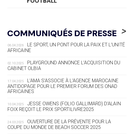
FOOTBALL
05.08
— LUGE
LE RÊVE DE VOIR LA LUGE ALPINE
<
>
COMMUNIQUÉS DE PRESSE
AUX JO « N'EST PAS FINI »
LE SPORT, UN PONT POUR LA PAIX ET L’UNITÉ
06.04.2026
05.08
— TIR À L'ARC
AFRICAINE
DES MONDIAUX À BRISBANE SUR LA
ROUTE DES JO 2032
PLAYGROUND ANNONCE L’ACQUISITION DU
02.10.2025
CABINET OLBIA
05.08
— ALPES FRANÇAISES 2030
LE VILLAGE OLYMPIQUE DES ARAVIS
L’AMA S’ASSOCIE À L’AGENCE MAROCAINE
17.04.2025
SE DESSINE
ANTIDOPAGE POUR LE PREMIER FORUM DES ONAD
AFRICAINES
04.08
— FOCUS DU JOUR
JESSE OWENS (FOLIO GALLIMARD) D’ALAIN
10.04.2025
LE COJOP A TROUVÉ SON VILLAGE
FOIX REÇOIT LE PRIX SPORTILIVRE2025
OLYMPIQUE LYONNAIS
OUVERTURE DE LA PRÉVENTE POUR LA
24.03.2025
COUPE DU MONDE DE BEACH SOCCER 2025
04.08
— ALLEMAGNE
« L'ALLEMAGNE PEUT DÉMONTRER