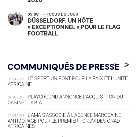
05.08
— FOCUS DU JOUR
DÜSSELDORF, UN HÔTE
« EXCEPTIONNEL » POUR LE FLAG
FOOTBALL
05.08
— LUGE
LE RÊVE DE VOIR LA LUGE ALPINE
<
>
COMMUNIQUÉS DE PRESSE
AUX JO « N'EST PAS FINI »
LE SPORT, UN PONT POUR LA PAIX ET L’UNITÉ
06.04.2026
05.08
— TIR À L'ARC
AFRICAINE
DES MONDIAUX À BRISBANE SUR LA
ROUTE DES JO 2032
PLAYGROUND ANNONCE L’ACQUISITION DU
02.10.2025
CABINET OLBIA
05.08
— ALPES FRANÇAISES 2030
LE VILLAGE OLYMPIQUE DES ARAVIS
L’AMA S’ASSOCIE À L’AGENCE MAROCAINE
17.04.2025
SE DESSINE
ANTIDOPAGE POUR LE PREMIER FORUM DES ONAD
AFRICAINES
04.08
— FOCUS DU JOUR