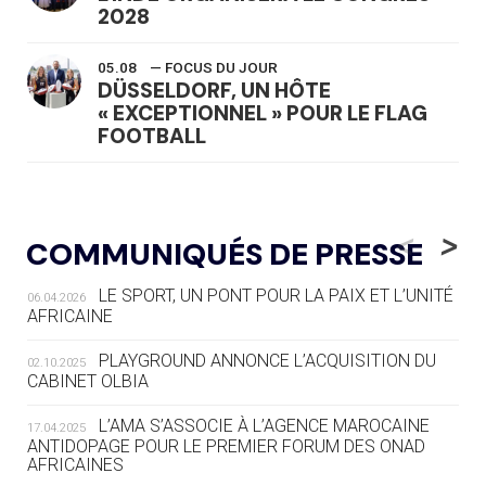
2028
05.08
— FOCUS DU JOUR
DÜSSELDORF, UN HÔTE
« EXCEPTIONNEL » POUR LE FLAG
FOOTBALL
05.08
— LUGE
LE RÊVE DE VOIR LA LUGE ALPINE
<
>
COMMUNIQUÉS DE PRESSE
AUX JO « N'EST PAS FINI »
LE SPORT, UN PONT POUR LA PAIX ET L’UNITÉ
06.04.2026
05.08
— TIR À L'ARC
AFRICAINE
DES MONDIAUX À BRISBANE SUR LA
ROUTE DES JO 2032
PLAYGROUND ANNONCE L’ACQUISITION DU
02.10.2025
CABINET OLBIA
05.08
— ALPES FRANÇAISES 2030
LE VILLAGE OLYMPIQUE DES ARAVIS
L’AMA S’ASSOCIE À L’AGENCE MAROCAINE
17.04.2025
SE DESSINE
ANTIDOPAGE POUR LE PREMIER FORUM DES ONAD
AFRICAINES