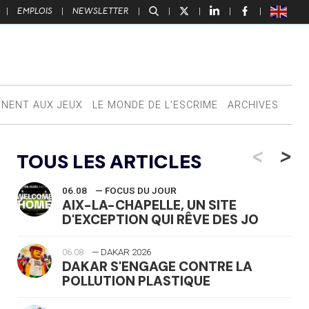
|
EMPLOIS
|
NEWSLETTER
|
|
|
|
|
NNENT AUX JEUX
LE MONDE DE L’ESCRIME
ARCHIVES
<
>
TOUS LES ARTICLES
06.08
— FOCUS DU JOUR
AIX-LA-CHAPELLE, UN SITE
D'EXCEPTION QUI RÊVE DES JO
06.08
— DAKAR 2026
DAKAR S'ENGAGE CONTRE LA
POLLUTION PLASTIQUE