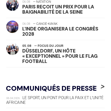
06.08
— NATATION
PARIS REÇOIT UN PRIX POUR LA
BAIGNABILITÉ DE LA SEINE
06.08
— CANOË-KAYAK
L'INDE ORGANISERA LE CONGRÈS
2028
05.08
— FOCUS DU JOUR
DÜSSELDORF, UN HÔTE
« EXCEPTIONNEL » POUR LE FLAG
FOOTBALL
05.08
— LUGE
LE RÊVE DE VOIR LA LUGE ALPINE
<
>
COMMUNIQUÉS DE PRESSE
AUX JO « N'EST PAS FINI »
LE SPORT, UN PONT POUR LA PAIX ET L’UNITÉ
06.04.2026
05.08
— TIR À L'ARC
AFRICAINE
DES MONDIAUX À BRISBANE SUR LA
ROUTE DES JO 2032