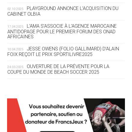
ROUTE DES JO 2032
PLAYGROUND ANNONCE L’ACQUISITION DU
02.10.2025
CABINET OLBIA
05.08
— ALPES FRANÇAISES 2030
LE VILLAGE OLYMPIQUE DES ARAVIS
L’AMA S’ASSOCIE À L’AGENCE MAROCAINE
17.04.2025
SE DESSINE
ANTIDOPAGE POUR LE PREMIER FORUM DES ONAD
AFRICAINES
04.08
— FOCUS DU JOUR
JESSE OWENS (FOLIO GALLIMARD) D’ALAIN
10.04.2025
LE COJOP A TROUVÉ SON VILLAGE
FOIX REÇOIT LE PRIX SPORTILIVRE2025
OLYMPIQUE LYONNAIS
OUVERTURE DE LA PRÉVENTE POUR LA
24.03.2025
COUPE DU MONDE DE BEACH SOCCER 2025
04.08
— ALLEMAGNE
« L'ALLEMAGNE PEUT DÉMONTRER
COMMENT ORGANISER DES JO
RESPONSABLES »
L’AMA FÉLICITE RICHARD POUND ET VALÉRIE
24.03.2025
FOURNEYRON, RÉCOMPENSÉS DE L’ORDRE OLYMPIQUE
L’AMA RECHERCHE DES HÔTES POUR LES
13.03.2025
04.08
— ESCRIME
RÉUNIONS DU CONSEIL DE FONDATION ET DU COMITÉ
LA FIE LANCE LES GRANDES
EXÉCUTIF
MANŒUVRES EN VUE DES JO
APPEL À CANDIDATURES DE L’AMA POUR LES
12.03.2025