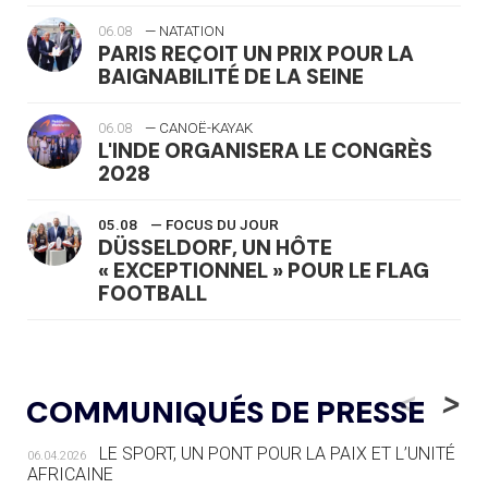
06.08
— NATATION
PARIS REÇOIT UN PRIX POUR LA
BAIGNABILITÉ DE LA SEINE
06.08
— CANOË-KAYAK
L'INDE ORGANISERA LE CONGRÈS
2028
05.08
— FOCUS DU JOUR
DÜSSELDORF, UN HÔTE
« EXCEPTIONNEL » POUR LE FLAG
FOOTBALL
05.08
— LUGE
LE RÊVE DE VOIR LA LUGE ALPINE
<
>
COMMUNIQUÉS DE PRESSE
AUX JO « N'EST PAS FINI »
LE SPORT, UN PONT POUR LA PAIX ET L’UNITÉ
06.04.2026
05.08
— TIR À L'ARC
AFRICAINE
DES MONDIAUX À BRISBANE SUR LA