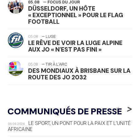
05.08
— FOCUS DU JOUR
DÜSSELDORF, UN HÔTE
« EXCEPTIONNEL » POUR LE FLAG
FOOTBALL
05.08
— LUGE
LE RÊVE DE VOIR LA LUGE ALPINE
AUX JO « N'EST PAS FINI »
05.08
— TIR À L'ARC
DES MONDIAUX À BRISBANE SUR LA
ROUTE DES JO 2032
05.08
— ALPES FRANÇAISES 2030
LE VILLAGE OLYMPIQUE DES ARAVIS
<
>
COMMUNIQUÉS DE PRESSE
SE DESSINE
LE SPORT, UN PONT POUR LA PAIX ET L’UNITÉ
06.04.2026
04.08
— FOCUS DU JOUR
AFRICAINE
LE COJOP A TROUVÉ SON VILLAGE
OLYMPIQUE LYONNAIS