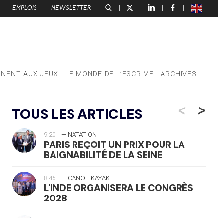
|
EMPLOIS
|
NEWSLETTER
|
|
|
|
|
NNENT AUX JEUX
LE MONDE DE L’ESCRIME
ARCHIVES
<
>
TOUS LES ARTICLES
9:20
— NATATION
PARIS REÇOIT UN PRIX POUR LA
BAIGNABILITÉ DE LA SEINE
8:45
— CANOË-KAYAK
L'INDE ORGANISERA LE CONGRÈS
2028