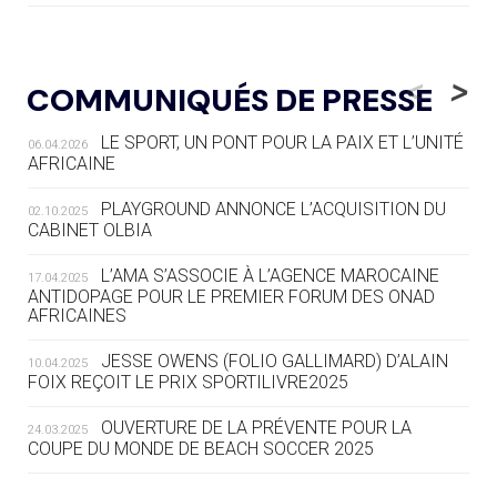
05.08
— LUGE
LE RÊVE DE VOIR LA LUGE ALPINE
<
>
COMMUNIQUÉS DE PRESSE
AUX JO « N'EST PAS FINI »
LE SPORT, UN PONT POUR LA PAIX ET L’UNITÉ
06.04.2026
05.08
— TIR À L'ARC
AFRICAINE
DES MONDIAUX À BRISBANE SUR LA
ROUTE DES JO 2032
PLAYGROUND ANNONCE L’ACQUISITION DU
02.10.2025
CABINET OLBIA
05.08
— ALPES FRANÇAISES 2030
LE VILLAGE OLYMPIQUE DES ARAVIS
L’AMA S’ASSOCIE À L’AGENCE MAROCAINE
17.04.2025
SE DESSINE
ANTIDOPAGE POUR LE PREMIER FORUM DES ONAD
AFRICAINES
04.08
— FOCUS DU JOUR
JESSE OWENS (FOLIO GALLIMARD) D’ALAIN
10.04.2025
LE COJOP A TROUVÉ SON VILLAGE
FOIX REÇOIT LE PRIX SPORTILIVRE2025
OLYMPIQUE LYONNAIS
OUVERTURE DE LA PRÉVENTE POUR LA
24.03.2025
COUPE DU MONDE DE BEACH SOCCER 2025
04.08
— ALLEMAGNE
« L'ALLEMAGNE PEUT DÉMONTRER
COMMENT ORGANISER DES JO