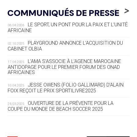
LE RÊVE DE VOIR LA LUGE ALPINE
<
>
COMMUNIQUÉS DE PRESSE
AUX JO « N'EST PAS FINI »
LE SPORT, UN PONT POUR LA PAIX ET L’UNITÉ
06.04.2026
05.08
— TIR À L'ARC
AFRICAINE
DES MONDIAUX À BRISBANE SUR LA
ROUTE DES JO 2032
PLAYGROUND ANNONCE L’ACQUISITION DU
02.10.2025
CABINET OLBIA
05.08
— ALPES FRANÇAISES 2030
LE VILLAGE OLYMPIQUE DES ARAVIS
L’AMA S’ASSOCIE À L’AGENCE MAROCAINE
17.04.2025
SE DESSINE
ANTIDOPAGE POUR LE PREMIER FORUM DES ONAD
AFRICAINES
04.08
— FOCUS DU JOUR
JESSE OWENS (FOLIO GALLIMARD) D’ALAIN
10.04.2025
LE COJOP A TROUVÉ SON VILLAGE
FOIX REÇOIT LE PRIX SPORTILIVRE2025
OLYMPIQUE LYONNAIS
OUVERTURE DE LA PRÉVENTE POUR LA
24.03.2025
COUPE DU MONDE DE BEACH SOCCER 2025
04.08
— ALLEMAGNE
« L'ALLEMAGNE PEUT DÉMONTRER
COMMENT ORGANISER DES JO
RESPONSABLES »
L’AMA FÉLICITE RICHARD POUND ET VALÉRIE
24.03.2025
FOURNEYRON, RÉCOMPENSÉS DE L’ORDRE OLYMPIQUE