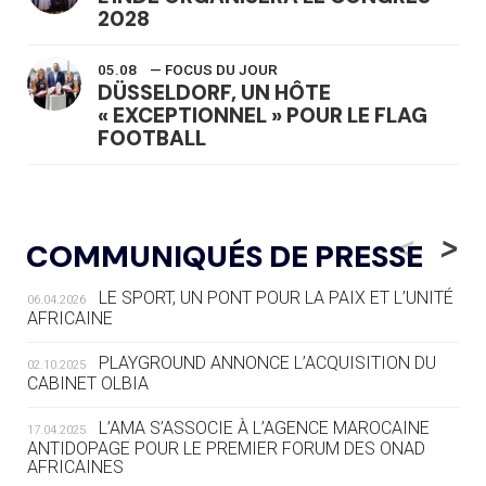
2028
05.08
— FOCUS DU JOUR
DÜSSELDORF, UN HÔTE
« EXCEPTIONNEL » POUR LE FLAG
FOOTBALL
05.08
— LUGE
LE RÊVE DE VOIR LA LUGE ALPINE
<
>
COMMUNIQUÉS DE PRESSE
AUX JO « N'EST PAS FINI »
LE SPORT, UN PONT POUR LA PAIX ET L’UNITÉ
06.04.2026
05.08
— TIR À L'ARC
AFRICAINE
DES MONDIAUX À BRISBANE SUR LA
ROUTE DES JO 2032
PLAYGROUND ANNONCE L’ACQUISITION DU
02.10.2025
CABINET OLBIA
05.08
— ALPES FRANÇAISES 2030
LE VILLAGE OLYMPIQUE DES ARAVIS
L’AMA S’ASSOCIE À L’AGENCE MAROCAINE
17.04.2025
SE DESSINE
ANTIDOPAGE POUR LE PREMIER FORUM DES ONAD
AFRICAINES