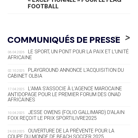
FOOTBALL
05.08
— LUGE
LE RÊVE DE VOIR LA LUGE ALPINE
<
>
COMMUNIQUÉS DE PRESSE
AUX JO « N'EST PAS FINI »
LE SPORT, UN PONT POUR LA PAIX ET L’UNITÉ
06.04.2026
05.08
— TIR À L'ARC
AFRICAINE
DES MONDIAUX À BRISBANE SUR LA
ROUTE DES JO 2032
PLAYGROUND ANNONCE L’ACQUISITION DU
02.10.2025
CABINET OLBIA
05.08
— ALPES FRANÇAISES 2030
LE VILLAGE OLYMPIQUE DES ARAVIS
L’AMA S’ASSOCIE À L’AGENCE MAROCAINE
17.04.2025
SE DESSINE
ANTIDOPAGE POUR LE PREMIER FORUM DES ONAD
AFRICAINES
04.08
— FOCUS DU JOUR
JESSE OWENS (FOLIO GALLIMARD) D’ALAIN
10.04.2025
LE COJOP A TROUVÉ SON VILLAGE
FOIX REÇOIT LE PRIX SPORTILIVRE2025
OLYMPIQUE LYONNAIS
OUVERTURE DE LA PRÉVENTE POUR LA
24.03.2025
COUPE DU MONDE DE BEACH SOCCER 2025
04.08
— ALLEMAGNE