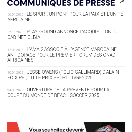
<
>
COMMUNIQUÉS DE PRESSE
AUX JO « N'EST PAS FINI »
LE SPORT, UN PONT POUR LA PAIX ET L’UNITÉ
06.04.2026
05.08
— TIR À L'ARC
AFRICAINE
DES MONDIAUX À BRISBANE SUR LA
ROUTE DES JO 2032
PLAYGROUND ANNONCE L’ACQUISITION DU
02.10.2025
CABINET OLBIA
05.08
— ALPES FRANÇAISES 2030
LE VILLAGE OLYMPIQUE DES ARAVIS
L’AMA S’ASSOCIE À L’AGENCE MAROCAINE
17.04.2025
SE DESSINE
ANTIDOPAGE POUR LE PREMIER FORUM DES ONAD
AFRICAINES
04.08
— FOCUS DU JOUR
JESSE OWENS (FOLIO GALLIMARD) D’ALAIN
10.04.2025
LE COJOP A TROUVÉ SON VILLAGE
FOIX REÇOIT LE PRIX SPORTILIVRE2025
OLYMPIQUE LYONNAIS
OUVERTURE DE LA PRÉVENTE POUR LA
24.03.2025
COUPE DU MONDE DE BEACH SOCCER 2025
04.08
— ALLEMAGNE
« L'ALLEMAGNE PEUT DÉMONTRER
COMMENT ORGANISER DES JO
RESPONSABLES »
L’AMA FÉLICITE RICHARD POUND ET VALÉRIE
24.03.2025
FOURNEYRON, RÉCOMPENSÉS DE L’ORDRE OLYMPIQUE
L’AMA RECHERCHE DES HÔTES POUR LES
13.03.2025