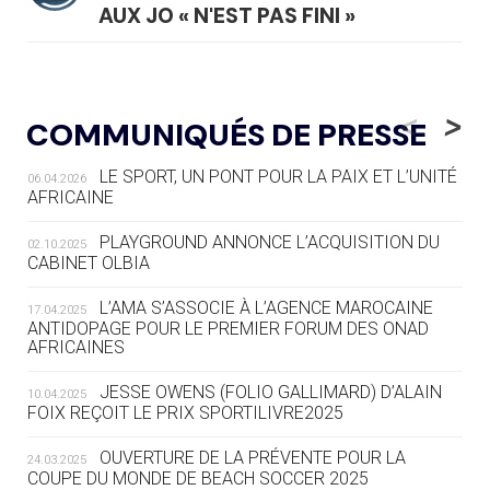
AUX JO « N'EST PAS FINI »
05.08
— TIR À L'ARC
DES MONDIAUX À BRISBANE SUR LA
<
>
COMMUNIQUÉS DE PRESSE
ROUTE DES JO 2032
LE SPORT, UN PONT POUR LA PAIX ET L’UNITÉ
06.04.2026
05.08
— ALPES FRANÇAISES 2030
AFRICAINE
LE VILLAGE OLYMPIQUE DES ARAVIS
SE DESSINE
PLAYGROUND ANNONCE L’ACQUISITION DU
02.10.2025
CABINET OLBIA
04.08
— FOCUS DU JOUR
LE COJOP A TROUVÉ SON VILLAGE
L’AMA S’ASSOCIE À L’AGENCE MAROCAINE
17.04.2025
OLYMPIQUE LYONNAIS
ANTIDOPAGE POUR LE PREMIER FORUM DES ONAD
AFRICAINES
04.08
— ALLEMAGNE
JESSE OWENS (FOLIO GALLIMARD) D’ALAIN
10.04.2025
« L'ALLEMAGNE PEUT DÉMONTRER
FOIX REÇOIT LE PRIX SPORTILIVRE2025
COMMENT ORGANISER DES JO
RESPONSABLES »
OUVERTURE DE LA PRÉVENTE POUR LA
24.03.2025
COUPE DU MONDE DE BEACH SOCCER 2025