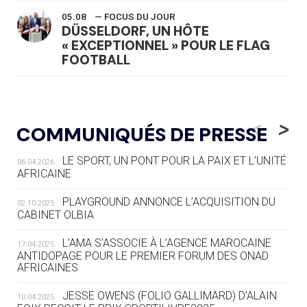
05.08
— FOCUS DU JOUR
DÜSSELDORF, UN HÔTE
« EXCEPTIONNEL » POUR LE FLAG
FOOTBALL
05.08
— LUGE
LE RÊVE DE VOIR LA LUGE ALPINE
<
>
COMMUNIQUÉS DE PRESSE
AUX JO « N'EST PAS FINI »
LE SPORT, UN PONT POUR LA PAIX ET L’UNITÉ
06.04.2026
05.08
— TIR À L'ARC
AFRICAINE
DES MONDIAUX À BRISBANE SUR LA
ROUTE DES JO 2032
PLAYGROUND ANNONCE L’ACQUISITION DU
02.10.2025
CABINET OLBIA
05.08
— ALPES FRANÇAISES 2030
LE VILLAGE OLYMPIQUE DES ARAVIS
L’AMA S’ASSOCIE À L’AGENCE MAROCAINE
17.04.2025
SE DESSINE
ANTIDOPAGE POUR LE PREMIER FORUM DES ONAD
AFRICAINES
04.08
— FOCUS DU JOUR
JESSE OWENS (FOLIO GALLIMARD) D’ALAIN
10.04.2025
LE COJOP A TROUVÉ SON VILLAGE