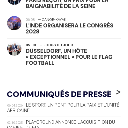
PARIS REÇOIT UN PRIX POUR LA
BAIGNABILITÉ DE LA SEINE
06.08
— CANOË-KAYAK
L'INDE ORGANISERA LE CONGRÈS
2028
05.08
— FOCUS DU JOUR
DÜSSELDORF, UN HÔTE
« EXCEPTIONNEL » POUR LE FLAG
FOOTBALL
05.08
— LUGE
LE RÊVE DE VOIR LA LUGE ALPINE
<
>
COMMUNIQUÉS DE PRESSE
AUX JO « N'EST PAS FINI »
LE SPORT, UN PONT POUR LA PAIX ET L’UNITÉ
06.04.2026
05.08
— TIR À L'ARC
AFRICAINE
DES MONDIAUX À BRISBANE SUR LA
ROUTE DES JO 2032
PLAYGROUND ANNONCE L’ACQUISITION DU
02.10.2025
CABINET OLBIA