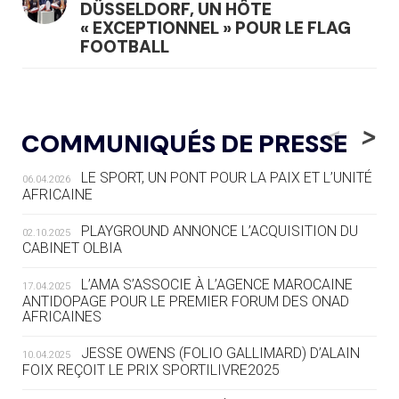
DÜSSELDORF, UN HÔTE
« EXCEPTIONNEL » POUR LE FLAG
FOOTBALL
05.08
— LUGE
LE RÊVE DE VOIR LA LUGE ALPINE
<
>
COMMUNIQUÉS DE PRESSE
AUX JO « N'EST PAS FINI »
LE SPORT, UN PONT POUR LA PAIX ET L’UNITÉ
06.04.2026
05.08
— TIR À L'ARC
AFRICAINE
DES MONDIAUX À BRISBANE SUR LA
ROUTE DES JO 2032
PLAYGROUND ANNONCE L’ACQUISITION DU
02.10.2025
CABINET OLBIA
05.08
— ALPES FRANÇAISES 2030
LE VILLAGE OLYMPIQUE DES ARAVIS
L’AMA S’ASSOCIE À L’AGENCE MAROCAINE
17.04.2025
SE DESSINE
ANTIDOPAGE POUR LE PREMIER FORUM DES ONAD
AFRICAINES
04.08
— FOCUS DU JOUR
JESSE OWENS (FOLIO GALLIMARD) D’ALAIN
10.04.2025
LE COJOP A TROUVÉ SON VILLAGE
FOIX REÇOIT LE PRIX SPORTILIVRE2025
OLYMPIQUE LYONNAIS