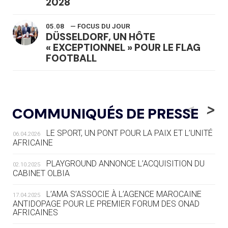
2028
05.08
— FOCUS DU JOUR
DÜSSELDORF, UN HÔTE
« EXCEPTIONNEL » POUR LE FLAG
FOOTBALL
05.08
— LUGE
LE RÊVE DE VOIR LA LUGE ALPINE
<
>
COMMUNIQUÉS DE PRESSE
AUX JO « N'EST PAS FINI »
LE SPORT, UN PONT POUR LA PAIX ET L’UNITÉ
06.04.2026
05.08
— TIR À L'ARC
AFRICAINE
DES MONDIAUX À BRISBANE SUR LA
ROUTE DES JO 2032
PLAYGROUND ANNONCE L’ACQUISITION DU
02.10.2025
CABINET OLBIA
05.08
— ALPES FRANÇAISES 2030
LE VILLAGE OLYMPIQUE DES ARAVIS
L’AMA S’ASSOCIE À L’AGENCE MAROCAINE
17.04.2025
SE DESSINE
ANTIDOPAGE POUR LE PREMIER FORUM DES ONAD
AFRICAINES
04.08
— FOCUS DU JOUR