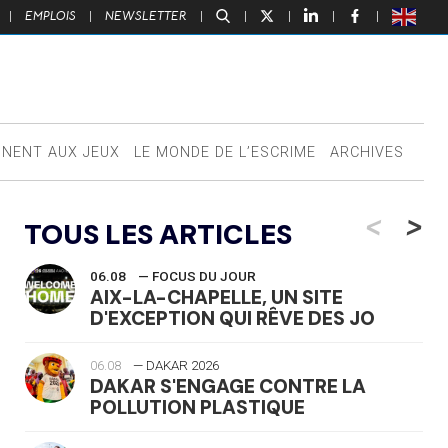
|
EMPLOIS
|
NEWSLETTER
|
|
|
|
|
NNENT AUX JEUX
LE MONDE DE L’ESCRIME
ARCHIVES
<
>
TOUS LES ARTICLES
06.08
— FOCUS DU JOUR
AIX-LA-CHAPELLE, UN SITE
D'EXCEPTION QUI RÊVE DES JO
06.08
— DAKAR 2026
DAKAR S'ENGAGE CONTRE LA
POLLUTION PLASTIQUE