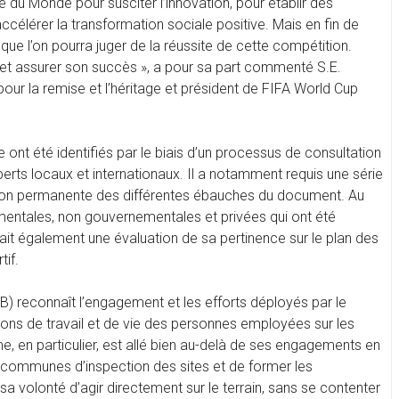
 du Monde pour susciter l’innovation, pour établir des
accélérer la transformation sociale positive. Mais en fin de
 que l’on pourra juger de la réussite de cette compétition.
n et assurer son succès », a pour sa part commenté S.E.
our la remise et l’héritage et président de FIFA World Cup
ie ont été identifiés par le biais d’un processus de consultation
perts locaux et internationaux. Il a notamment requis une série
lation permanente des différentes ébauches du document. Au
ementales, non gouvernementales et privées qui ont été
uait également une évaluation de sa pertinence sur le plan des
if.
IBB) reconnaît l’engagement et les efforts déployés par le
ions de travail et de vie des personnes employées sur les
, en particulier, est allé bien au-delà de ses engagements en
es communes d’inspection des sites et de former les
 sa volonté d’agir directement sur le terrain, sans se contenter