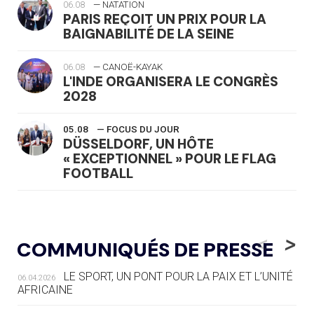
06.08
— NATATION
PARIS REÇOIT UN PRIX POUR LA
BAIGNABILITÉ DE LA SEINE
06.08
— CANOË-KAYAK
L'INDE ORGANISERA LE CONGRÈS
2028
05.08
— FOCUS DU JOUR
DÜSSELDORF, UN HÔTE
« EXCEPTIONNEL » POUR LE FLAG
FOOTBALL
05.08
— LUGE
LE RÊVE DE VOIR LA LUGE ALPINE
<
>
COMMUNIQUÉS DE PRESSE
AUX JO « N'EST PAS FINI »
LE SPORT, UN PONT POUR LA PAIX ET L’UNITÉ
06.04.2026
05.08
— TIR À L'ARC
AFRICAINE
DES MONDIAUX À BRISBANE SUR LA
ROUTE DES JO 2032