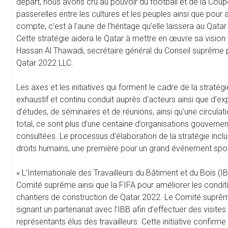
départ, nous avons cru au pouvoir du football et de la Coupe
passerelles entre les cultures et les peuples ainsi que pour 
compte, c’est à l’aune de l’héritage qu’elle laissera au Qatar
Cette stratégie aidera le Qatar à mettre en œuvre sa visio
Hassan Al Thawadi, secrétaire général du Conseil suprême p
Qatar 2022 LLC.
Les axes et les initiatives qui forment le cadre de la stratég
exhaustif et continu conduit auprès d’acteurs ainsi que d’ex
d’études, de séminaires et de réunions, ainsi qu’une circu
total, ce sont plus d’une centaine d’organisations gouvern
consultées. Le processus d’élaboration de la stratégie incl
droits humains, une première pour un grand événement sport
« L’Internationale des Travailleurs du Bâtiment et du Bois (
Comité suprême ainsi que la FIFA pour améliorer les condit
chantiers de construction de Qatar 2022. Le Comité suprême
signant un partenariat avec l’IBB afin d’effectuer des visit
représentants élus des travailleurs. Cette initiative confirme