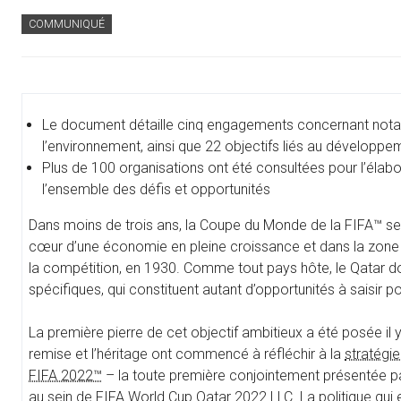
COMMUNIQUÉ
Le document détaille cinq engagements concernant notamm
l’environnement, ainsi que 22 objectifs liés au développe
Plus de 100 organisations ont été consultées pour l’élabo
l’ensemble des défis et opportunités
Dans moins de trois ans, la Coupe du Monde de la FIFA™ se
cœur d’une économie en pleine croissance et dans la zone 
la compétition, en 1930. Comme tout pays hôte, le Qatar do
spécifiques, qui constituent autant d’opportunités à saisir po
La première pierre de cet objectif ambitieux a été posée il y
remise et l’héritage ont commencé à réfléchir à la
stratégi
FIFA 2022™
– la toute première conjointement présentée par
au sein de FIFA World Cup Qatar 2022 LLC. La
politique
qui 