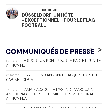
05.08
— FOCUS DU JOUR
DÜSSELDORF, UN HÔTE
« EXCEPTIONNEL » POUR LE FLAG
FOOTBALL
05.08
— LUGE
LE RÊVE DE VOIR LA LUGE ALPINE
<
>
COMMUNIQUÉS DE PRESSE
AUX JO « N'EST PAS FINI »
LE SPORT, UN PONT POUR LA PAIX ET L’UNITÉ
06.04.2026
05.08
— TIR À L'ARC
AFRICAINE
DES MONDIAUX À BRISBANE SUR LA
ROUTE DES JO 2032
PLAYGROUND ANNONCE L’ACQUISITION DU
02.10.2025
CABINET OLBIA
05.08
— ALPES FRANÇAISES 2030
LE VILLAGE OLYMPIQUE DES ARAVIS
L’AMA S’ASSOCIE À L’AGENCE MAROCAINE
17.04.2025
SE DESSINE
ANTIDOPAGE POUR LE PREMIER FORUM DES ONAD
AFRICAINES
04.08
— FOCUS DU JOUR