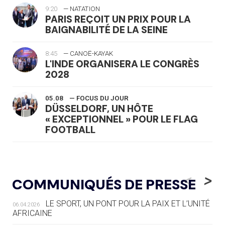
9:20
— NATATION
PARIS REÇOIT UN PRIX POUR LA
BAIGNABILITÉ DE LA SEINE
8:45
— CANOË-KAYAK
L'INDE ORGANISERA LE CONGRÈS
2028
05.08
— FOCUS DU JOUR
DÜSSELDORF, UN HÔTE
« EXCEPTIONNEL » POUR LE FLAG
FOOTBALL
05.08
— LUGE
LE RÊVE DE VOIR LA LUGE ALPINE
<
>
COMMUNIQUÉS DE PRESSE
AUX JO « N'EST PAS FINI »
LE SPORT, UN PONT POUR LA PAIX ET L’UNITÉ
06.04.2026
05.08
— TIR À L'ARC
AFRICAINE
DES MONDIAUX À BRISBANE SUR LA