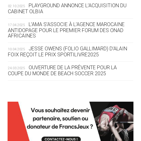
ROUTE DES JO 2032
PLAYGROUND ANNONCE L’ACQUISITION DU
02.10.2025
CABINET OLBIA
05.08
— ALPES FRANÇAISES 2030
LE VILLAGE OLYMPIQUE DES ARAVIS
L’AMA S’ASSOCIE À L’AGENCE MAROCAINE
17.04.2025
SE DESSINE
ANTIDOPAGE POUR LE PREMIER FORUM DES ONAD
AFRICAINES
04.08
— FOCUS DU JOUR
JESSE OWENS (FOLIO GALLIMARD) D’ALAIN
10.04.2025
LE COJOP A TROUVÉ SON VILLAGE
FOIX REÇOIT LE PRIX SPORTILIVRE2025
OLYMPIQUE LYONNAIS
OUVERTURE DE LA PRÉVENTE POUR LA
24.03.2025
COUPE DU MONDE DE BEACH SOCCER 2025
04.08
— ALLEMAGNE
« L'ALLEMAGNE PEUT DÉMONTRER
COMMENT ORGANISER DES JO
RESPONSABLES »
L’AMA FÉLICITE RICHARD POUND ET VALÉRIE
24.03.2025
FOURNEYRON, RÉCOMPENSÉS DE L’ORDRE OLYMPIQUE
L’AMA RECHERCHE DES HÔTES POUR LES
13.03.2025
04.08
— ESCRIME
RÉUNIONS DU CONSEIL DE FONDATION ET DU COMITÉ
LA FIE LANCE LES GRANDES
EXÉCUTIF
MANŒUVRES EN VUE DES JO
APPEL À CANDIDATURES DE L’AMA POUR LES
12.03.2025