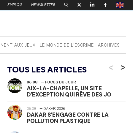
|
EMPLOIS
|
NEWSLETTER
|
|
|
|
|
NNENT AUX JEUX
LE MONDE DE L’ESCRIME
ARCHIVES
<
>
TOUS LES ARTICLES
06.08
— FOCUS DU JOUR
AIX-LA-CHAPELLE, UN SITE
D'EXCEPTION QUI RÊVE DES JO
06.08
— DAKAR 2026
DAKAR S'ENGAGE CONTRE LA
POLLUTION PLASTIQUE