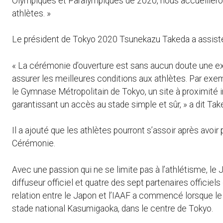
Olympiques et Paralympiques de 2020, nous accueilleron
athlètes. »
Le président de Tokyo 2020 Tsunekazu Takeda a assisté
« La cérémonie d’ouverture est sans aucun doute une ex
assurer les meilleures conditions aux athlètes. Par exe
le Gymnase Métropolitain de Tokyo, un site à proximité 
garantissant un accès au stade simple et sûr, » a dit Tak
Il a ajouté que les athlètes pourront s’assoir après avoir
Cérémonie.
Avec une passion qui ne se limite pas à l’athlétisme, le J
diffuseur officiel et quatre des sept partenaires officiel
relation entre le Japon et l’IAAF a commencé lorsque l
stade national Kasumigaoka, dans le centre de Tokyo.