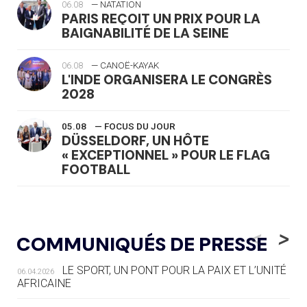
06.08
— NATATION
PARIS REÇOIT UN PRIX POUR LA
BAIGNABILITÉ DE LA SEINE
06.08
— CANOË-KAYAK
L'INDE ORGANISERA LE CONGRÈS
2028
05.08
— FOCUS DU JOUR
DÜSSELDORF, UN HÔTE
« EXCEPTIONNEL » POUR LE FLAG
FOOTBALL
05.08
— LUGE
LE RÊVE DE VOIR LA LUGE ALPINE
<
>
COMMUNIQUÉS DE PRESSE
AUX JO « N'EST PAS FINI »
LE SPORT, UN PONT POUR LA PAIX ET L’UNITÉ
06.04.2026
05.08
— TIR À L'ARC
AFRICAINE
DES MONDIAUX À BRISBANE SUR LA
ROUTE DES JO 2032