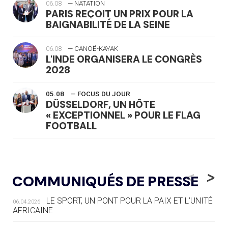
06.08
— NATATION
PARIS REÇOIT UN PRIX POUR LA
BAIGNABILITÉ DE LA SEINE
06.08
— CANOË-KAYAK
L'INDE ORGANISERA LE CONGRÈS
2028
05.08
— FOCUS DU JOUR
DÜSSELDORF, UN HÔTE
« EXCEPTIONNEL » POUR LE FLAG
FOOTBALL
05.08
— LUGE
LE RÊVE DE VOIR LA LUGE ALPINE
<
>
COMMUNIQUÉS DE PRESSE
AUX JO « N'EST PAS FINI »
LE SPORT, UN PONT POUR LA PAIX ET L’UNITÉ
06.04.2026
05.08
— TIR À L'ARC
AFRICAINE
DES MONDIAUX À BRISBANE SUR LA
ROUTE DES JO 2032