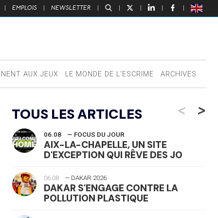
|
EMPLOIS
|
NEWSLETTER
|
|
|
|
|
NNENT AUX JEUX
LE MONDE DE L’ESCRIME
ARCHIVES
<
>
TOUS LES ARTICLES
06.08
— FOCUS DU JOUR
AIX-LA-CHAPELLE, UN SITE
D'EXCEPTION QUI RÊVE DES JO
06.08
— DAKAR 2026
DAKAR S'ENGAGE CONTRE LA
POLLUTION PLASTIQUE