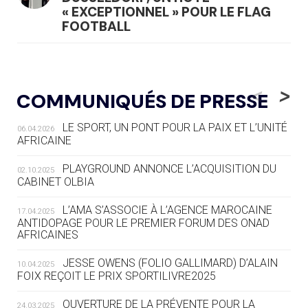
« EXCEPTIONNEL » POUR LE FLAG
FOOTBALL
05.08
— LUGE
LE RÊVE DE VOIR LA LUGE ALPINE
<
>
COMMUNIQUÉS DE PRESSE
AUX JO « N'EST PAS FINI »
LE SPORT, UN PONT POUR LA PAIX ET L’UNITÉ
06.04.2026
05.08
— TIR À L'ARC
AFRICAINE
DES MONDIAUX À BRISBANE SUR LA
ROUTE DES JO 2032
PLAYGROUND ANNONCE L’ACQUISITION DU
02.10.2025
CABINET OLBIA
05.08
— ALPES FRANÇAISES 2030
LE VILLAGE OLYMPIQUE DES ARAVIS
L’AMA S’ASSOCIE À L’AGENCE MAROCAINE
17.04.2025
SE DESSINE
ANTIDOPAGE POUR LE PREMIER FORUM DES ONAD
AFRICAINES
04.08
— FOCUS DU JOUR
JESSE OWENS (FOLIO GALLIMARD) D’ALAIN
10.04.2025
LE COJOP A TROUVÉ SON VILLAGE
FOIX REÇOIT LE PRIX SPORTILIVRE2025
OLYMPIQUE LYONNAIS
OUVERTURE DE LA PRÉVENTE POUR LA
24.03.2025