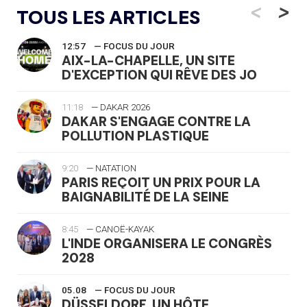
<
>
TOUS LES ARTICLES
12:57
— FOCUS DU JOUR
AIX-LA-CHAPELLE, UN SITE
D'EXCEPTION QUI RÊVE DES JO
11:18
— DAKAR 2026
DAKAR S'ENGAGE CONTRE LA
POLLUTION PLASTIQUE
9:20
— NATATION
PARIS REÇOIT UN PRIX POUR LA
BAIGNABILITÉ DE LA SEINE
8:45
— CANOË-KAYAK
L'INDE ORGANISERA LE CONGRÈS
2028
05.08
— FOCUS DU JOUR
DÜSSELDORF, UN HÔTE