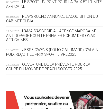
LE SPORT, UN PONT POUR LA PAIX ET L’UNITÉ
06.04.2026
AFRICAINE
04.08
— ESCRIME
LA FIE LANCE LES GRANDES
PLAYGROUND ANNONCE L’ACQUISITION DU
02.10.2025
MANŒUVRES EN VUE DES JO
CABINET OLBIA
04.08
— DAKAR 2026
L’AMA S’ASSOCIE À L’AGENCE MAROCAINE
17.04.2025
DES FRESQUES CÉLÈBRENT LES JOJ
ANTIDOPAGE POUR LE PREMIER FORUM DES ONAD
AFRICAINES
03.08
—
JESSE OWENS (FOLIO GALLIMARD) D’ALAIN
10.04.2025
« PARIS 2024 M'A INSPIRÉ POUR
FOIX REÇOIT LE PRIX SPORTILIVRE2025
CRÉER UN PERSONNAGE »
OUVERTURE DE LA PRÉVENTE POUR LA
24.03.2025
COUPE DU MONDE DE BEACH SOCCER 2025
03.08
— CROATIE
JOSIP VARVODIC ÉLU PRÉSIDENT
DU CNO
L’AMA FÉLICITE RICHARD POUND ET VALÉRIE
24.03.2025
FOURNEYRON, RÉCOMPENSÉS DE L’ORDRE OLYMPIQUE
03.08
— DAKAR 2026
L’AMA RECHERCHE DES HÔTES POUR LES
13.03.2025
ON CONNAÎT LA PREMIÈRE
RÉUNIONS DU CONSEIL DE FONDATION ET DU COMITÉ
PORTEUSE DE LA FLAMME
EXÉCUTIF