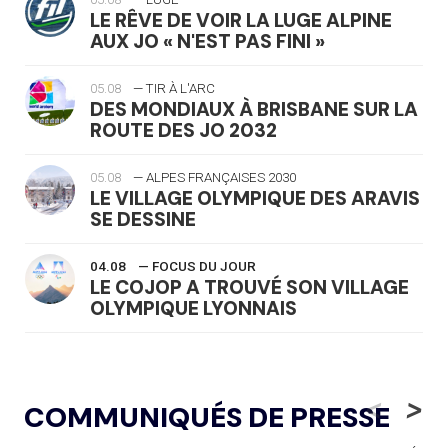
LE RÊVE DE VOIR LA LUGE ALPINE
AUX JO « N'EST PAS FINI »
05.08
— TIR À L'ARC
DES MONDIAUX À BRISBANE SUR LA
ROUTE DES JO 2032
05.08
— ALPES FRANÇAISES 2030
LE VILLAGE OLYMPIQUE DES ARAVIS
SE DESSINE
04.08
— FOCUS DU JOUR
LE COJOP A TROUVÉ SON VILLAGE
OLYMPIQUE LYONNAIS
04.08
— ALLEMAGNE
« L'ALLEMAGNE PEUT DÉMONTRER
<
>
COMMUNIQUÉS DE PRESSE
COMMENT ORGANISER DES JO
RESPONSABLES »