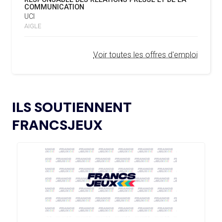
ET SI LE FIASCO DU PROJET FFE
ROULANTS, UN HÉRITAGE CONCRET DE PARIS 2024
COMMUNICATION
COÛTAIT SA RÉÉLECTION À
UCI
L’AMA LANCE UNE DEMANDE DE
INFANTINO ?
04.02.2025
AIGLE
PROPOSITIONS POUR L’ORGANISATION DE
SYMPOSIUMS RÉGIONAUX EN 2026
02.08
— BOXE
Voir toutes les offres d'emploi
LES BOXEURS RUSSES AUTORISÉS À
REVENIR
L’AMA ANNONCE LES CANDIDATS ÉLUS AU
18.12.2024
GROUPE 2 DU CONSEIL DES SPORTIFS
02.08
— HOCKEY SUR GLACE
L’AMA FAIT LE POINT SUR LES AVANCÉES DE
L'IIHF OUVRE LA PORTE À UN
21.11.2024
ILS SOUTIENNENT
SON GROUPE DE TRAVAIL SUR LE DOPAGE NON
RETOUR DE LA RUSSIE EN 2027
INTENTIONNEL
FRANCSJEUX
02.08
— DAKAR 2026
L’AMA ANNONCE LES CANDIDATS À
13.11.2024
LES JOJ PENSENT À LA
L’ÉLECTION DU CONSEIL DES SPORTIFS
CYBERSÉCURITÉ
LE COMITÉ DE RÉVISION DE LA CONFORMITÉ
05.11.2024
DE L’AMA SE RÉUNIT POUR LA DERNIÈRE FOIS DE
L’ANNÉE
02.08
— ITALIE
LE CIO REND HOMMAGE À FRANCO
L’AMA PUBLIE UN NOUVEAU COURS EN LIGNE
04.11.2024
BARESI
ET DES RESSOURCES TÉLÉCHARGEABLES CIBLANT LES