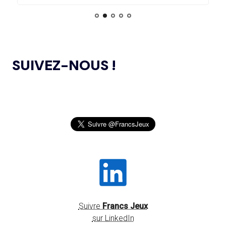
JEUNES SPORTIFS
30.07
— FOCUS DU JOUR
L'HÉRITAGE DE PARIS 2024 EN TOILE
DE FOND DES CHAMPIONNATS
L’AMA ANNONCE DES PROJETS DE
24.10.2024
RECHERCHE SUBVENTIONNÉS DANS LE CADRE DU
D'EUROPE DE NATATION
PREMIER CYCLE DU PROGRAMME DE SUBVENTIONS DE
RECHERCHE SCIENTIFIQUE 2024
SUIVEZ-NOUS !
30.07
— OCA
QUATRE PLACES À POURVOIR À LA
JEUX OLYMPIQUES DE PARIS 2024 : LE
04.10.2024
COMMISSION DES ATHLÈTES
CONSEIL D’ADMINISTRATION DU CNOSF SALUE UN
BILAN EXCEPTIONNEL
30.07
— ACNO
L’AMA PUBLIE LA LISTE DES INTERDICTIONS
26.09.2024
LES PIN’S ONT TOUJOURS LA COTE !
2025
SENTEZ-VOUS SPORT 2024 : LE CNOSF FÊTE
30.07
— LOS ANGELES 2028
26.09.2024
PLUS DE 12 MILLIONS
LA RENTRÉE SPORTIVE !
D'INSCRIPTIONS SUR LA
BILLETTERIE
OLBIA CONSEIL CRÉE OLBIA EXPÉRIENCES,
20.09.2024
UNE STRUCTURE DÉDIÉE À L’ORGANISATION
D’ÉVÉNEMENTS ET DE RENDEZ-VOUS
INSTITUTIONNELS DANS LE SECTEUR DU SPORT
Suivre
Francs Jeux
29.07
— RUSSIE
sur LinkedIn
LA DÉCISION DU CIO CONTESTÉE