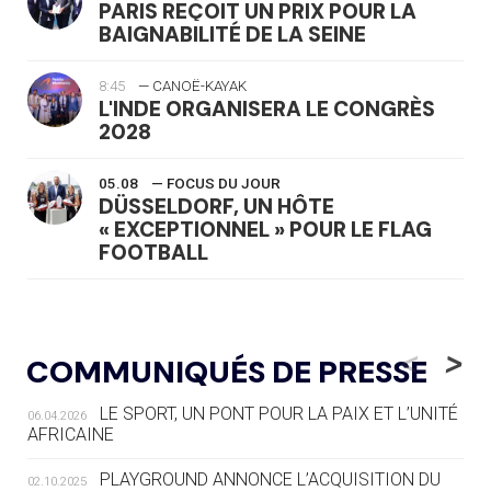
PARIS REÇOIT UN PRIX POUR LA
BAIGNABILITÉ DE LA SEINE
8:45
— CANOË-KAYAK
L'INDE ORGANISERA LE CONGRÈS
2028
05.08
— FOCUS DU JOUR
DÜSSELDORF, UN HÔTE
« EXCEPTIONNEL » POUR LE FLAG
FOOTBALL
05.08
— LUGE
LE RÊVE DE VOIR LA LUGE ALPINE
<
>
COMMUNIQUÉS DE PRESSE
AUX JO « N'EST PAS FINI »
LE SPORT, UN PONT POUR LA PAIX ET L’UNITÉ
06.04.2026
05.08
— TIR À L'ARC
AFRICAINE
DES MONDIAUX À BRISBANE SUR LA
ROUTE DES JO 2032
PLAYGROUND ANNONCE L’ACQUISITION DU
02.10.2025