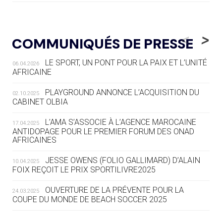
05.08
— LUGE
LE RÊVE DE VOIR LA LUGE ALPINE
<
>
COMMUNIQUÉS DE PRESSE
AUX JO « N'EST PAS FINI »
LE SPORT, UN PONT POUR LA PAIX ET L’UNITÉ
06.04.2026
05.08
— TIR À L'ARC
AFRICAINE
DES MONDIAUX À BRISBANE SUR LA
ROUTE DES JO 2032
PLAYGROUND ANNONCE L’ACQUISITION DU
02.10.2025
CABINET OLBIA
05.08
— ALPES FRANÇAISES 2030
LE VILLAGE OLYMPIQUE DES ARAVIS
L’AMA S’ASSOCIE À L’AGENCE MAROCAINE
17.04.2025
SE DESSINE
ANTIDOPAGE POUR LE PREMIER FORUM DES ONAD
AFRICAINES
04.08
— FOCUS DU JOUR
JESSE OWENS (FOLIO GALLIMARD) D’ALAIN
10.04.2025
LE COJOP A TROUVÉ SON VILLAGE
FOIX REÇOIT LE PRIX SPORTILIVRE2025
OLYMPIQUE LYONNAIS
OUVERTURE DE LA PRÉVENTE POUR LA
24.03.2025
COUPE DU MONDE DE BEACH SOCCER 2025
04.08
— ALLEMAGNE
« L'ALLEMAGNE PEUT DÉMONTRER
COMMENT ORGANISER DES JO