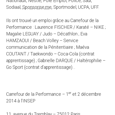
Nationaux, Nestlé, Pôle Emploi, Police, Saur,
Sodiaal,
Sponsorise.me
, Sportmodel, UCPA, UFF.
Ils ont trouvé un emploi grâce au Carrefour de la
Performance : Laurence FISCHER / Karaté – NIKE ;
Magalie LEGUAY / Judo – Décathlon ; Eva
HAMZAOUI / Beach Volley – Service
communication de la Pénitentiaire ; Maéva
COUTANT / Taekwondo – Coca-Cola (contrat
apprentissage) ; Gabrielle DARQUE / Haltérophilie –
Go Sport (contrat d’apprentissage)…
er
Carrefour de la Performance – 1
et 2 décembre
2014 à l’INSEP
11, avenue du Tremblay – 75012 Paris