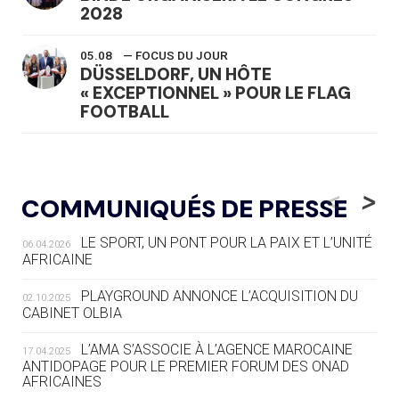
2028
05.08
— FOCUS DU JOUR
DÜSSELDORF, UN HÔTE
« EXCEPTIONNEL » POUR LE FLAG
FOOTBALL
05.08
— LUGE
LE RÊVE DE VOIR LA LUGE ALPINE
<
>
COMMUNIQUÉS DE PRESSE
AUX JO « N'EST PAS FINI »
LE SPORT, UN PONT POUR LA PAIX ET L’UNITÉ
06.04.2026
05.08
— TIR À L'ARC
AFRICAINE
DES MONDIAUX À BRISBANE SUR LA
ROUTE DES JO 2032
PLAYGROUND ANNONCE L’ACQUISITION DU
02.10.2025
CABINET OLBIA
05.08
— ALPES FRANÇAISES 2030
LE VILLAGE OLYMPIQUE DES ARAVIS
L’AMA S’ASSOCIE À L’AGENCE MAROCAINE
17.04.2025
SE DESSINE
ANTIDOPAGE POUR LE PREMIER FORUM DES ONAD
AFRICAINES