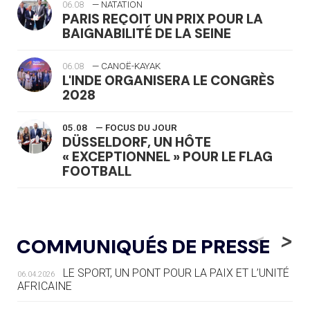
06.08
— NATATION
PARIS REÇOIT UN PRIX POUR LA
BAIGNABILITÉ DE LA SEINE
06.08
— CANOË-KAYAK
L'INDE ORGANISERA LE CONGRÈS
2028
05.08
— FOCUS DU JOUR
DÜSSELDORF, UN HÔTE
« EXCEPTIONNEL » POUR LE FLAG
FOOTBALL
05.08
— LUGE
LE RÊVE DE VOIR LA LUGE ALPINE
<
>
COMMUNIQUÉS DE PRESSE
AUX JO « N'EST PAS FINI »
LE SPORT, UN PONT POUR LA PAIX ET L’UNITÉ
06.04.2026
05.08
— TIR À L'ARC
AFRICAINE
DES MONDIAUX À BRISBANE SUR LA
ROUTE DES JO 2032