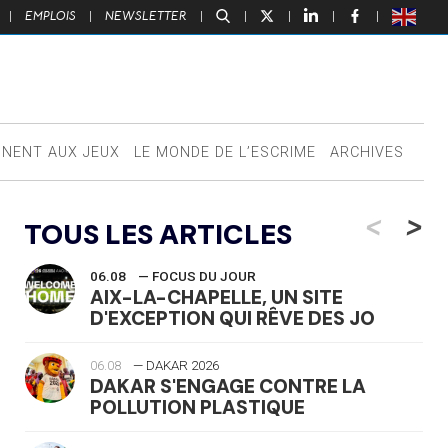
|
EMPLOIS
|
NEWSLETTER
|
|
|
|
|
NNENT AUX JEUX
LE MONDE DE L’ESCRIME
ARCHIVES
<
>
TOUS LES ARTICLES
06.08
— FOCUS DU JOUR
AIX-LA-CHAPELLE, UN SITE
D'EXCEPTION QUI RÊVE DES JO
06.08
— DAKAR 2026
DAKAR S'ENGAGE CONTRE LA
POLLUTION PLASTIQUE