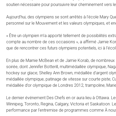
soutien nécessaire pour poursuivre leur cheminement vers l
Aujourd’hui, des olympiens se sont arrêtés à l’école Mary Qu
personnel sur le Mouvement et les valeurs olympiques, et enco
« Être un olympien m’a apporté tellement de possibilités ex
compte au nombre de ces occasions », a affirmé Jamie Korab
que de rencontrer ces futurs olympiens potentiels, ici à l’éc
En plus de Marnie McBean et de Jamie Korab, de nombreux a
soirée, dont Jennifer Botterill, multimédaillée olympique, N
hockey sur glace; Shelley Ann Brown, médaillée d’argent olym
médaillée olympique, patinage de vitesse sur courte piste; 
médaillée d’or olympique de Londres 2012, trampoline; Marie
Le dernier événement Des Chefs en or aura lieu à Ottawa. Le
Winnipeg, Toronto, Regina, Calgary, Victoria et Saskatoon. Le
performance par l’entremise de programmes comme À nous