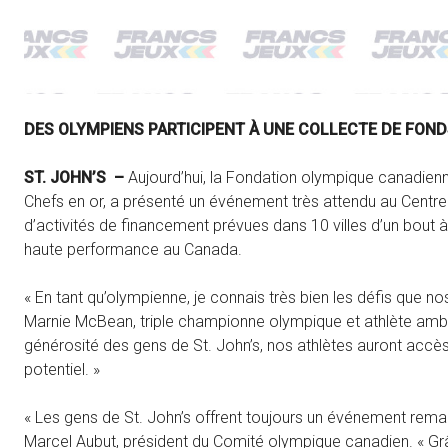
DES OLYMPIENS PARTICIPENT À UNE COLLECTE DE FOND
ST. JOHN’S –
Aujourd’hui, la Fondation olympique canadienn
Chefs en or, a présenté un événement très attendu au Centre d
d’activités de financement prévues dans 10 villes d’un bout à
haute performance au Canada.
« En tant qu’olympienne, je connais très bien les défis que no
Marnie McBean, triple championne olympique et athlète amba
générosité des gens de St. John’s, nos athlètes auront accès 
potentiel. »
« Les gens de St. John’s offrent toujours un événement remar
Marcel Aubut, président du Comité olympique canadien. « Grâc