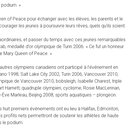
e podium. »
een of Peace pour échanger avec les élèves, les parents et le
urager les jeunes à poursuivre leurs rêves, quels qu’ils soient.
traordinaires, et passer du temps avec ces jeunes remarquables
, médaillé d’or olympique de Turin 2006. « Ce fut un honneur
ole Mary Queen of Peace. »
utres olympiens canadiens ont participé à l’événement en
agano 1998, Salt Lake City 2002, Turin 2006, Vancouver 2010,
pique de Vancouver 2010, bobsleigh; Isabelle Charest, triple
Curt Harnett, quadruple olympien, cyclisme; Rosie MacLennan,
-Ève Marleau, Beijing 2008, sports aquatiques – plongeon.
s huit premiers événements ont eu lieu à Halifax, Edmonton,
s profits nets permettront de soutenir les athlètes de haute
 le podium.