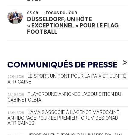
05.08
— FOCUS DU JOUR
DÜSSELDORF, UN HÔTE
« EXCEPTIONNEL » POUR LE FLAG
FOOTBALL
05.08
— LUGE
LE RÊVE DE VOIR LA LUGE ALPINE
<
>
COMMUNIQUÉS DE PRESSE
AUX JO « N'EST PAS FINI »
LE SPORT, UN PONT POUR LA PAIX ET L’UNITÉ
06.04.2026
05.08
— TIR À L'ARC
AFRICAINE
DES MONDIAUX À BRISBANE SUR LA
ROUTE DES JO 2032
PLAYGROUND ANNONCE L’ACQUISITION DU
02.10.2025
CABINET OLBIA
05.08
— ALPES FRANÇAISES 2030
LE VILLAGE OLYMPIQUE DES ARAVIS
L’AMA S’ASSOCIE À L’AGENCE MAROCAINE
17.04.2025
SE DESSINE
ANTIDOPAGE POUR LE PREMIER FORUM DES ONAD
AFRICAINES
04.08
— FOCUS DU JOUR