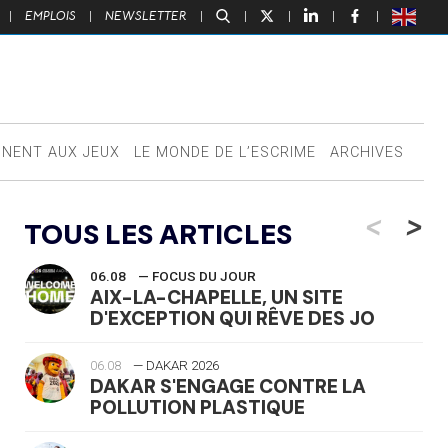
|
EMPLOIS
|
NEWSLETTER
|
|
|
|
|
NNENT AUX JEUX
LE MONDE DE L’ESCRIME
ARCHIVES
<
>
TOUS LES ARTICLES
06.08
— FOCUS DU JOUR
AIX-LA-CHAPELLE, UN SITE
D'EXCEPTION QUI RÊVE DES JO
06.08
— DAKAR 2026
DAKAR S'ENGAGE CONTRE LA
POLLUTION PLASTIQUE