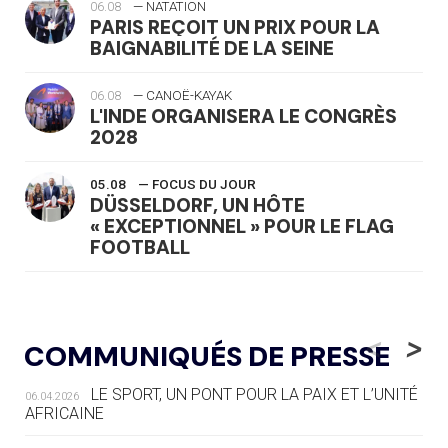
06.08
— NATATION
PARIS REÇOIT UN PRIX POUR LA
BAIGNABILITÉ DE LA SEINE
06.08
— CANOË-KAYAK
L'INDE ORGANISERA LE CONGRÈS
2028
05.08
— FOCUS DU JOUR
DÜSSELDORF, UN HÔTE
« EXCEPTIONNEL » POUR LE FLAG
FOOTBALL
05.08
— LUGE
LE RÊVE DE VOIR LA LUGE ALPINE
<
>
COMMUNIQUÉS DE PRESSE
AUX JO « N'EST PAS FINI »
LE SPORT, UN PONT POUR LA PAIX ET L’UNITÉ
06.04.2026
05.08
— TIR À L'ARC
AFRICAINE
DES MONDIAUX À BRISBANE SUR LA
ROUTE DES JO 2032