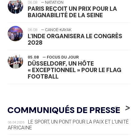
06.08
— NATATION
PARIS REÇOIT UN PRIX POUR LA
BAIGNABILITÉ DE LA SEINE
06.08
— CANOË-KAYAK
L'INDE ORGANISERA LE CONGRÈS
2028
05.08
— FOCUS DU JOUR
DÜSSELDORF, UN HÔTE
« EXCEPTIONNEL » POUR LE FLAG
FOOTBALL
05.08
— LUGE
LE RÊVE DE VOIR LA LUGE ALPINE
<
>
COMMUNIQUÉS DE PRESSE
AUX JO « N'EST PAS FINI »
LE SPORT, UN PONT POUR LA PAIX ET L’UNITÉ
06.04.2026
05.08
— TIR À L'ARC
AFRICAINE
DES MONDIAUX À BRISBANE SUR LA
ROUTE DES JO 2032