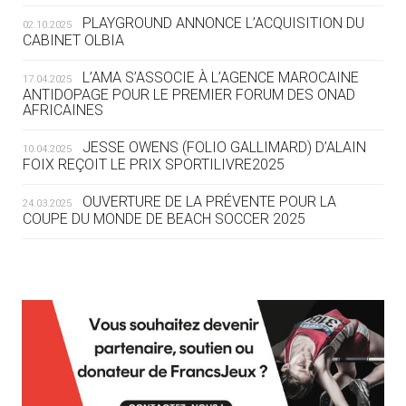
OLYMPIQUE LYONNAIS
PLAYGROUND ANNONCE L’ACQUISITION DU
02.10.2025
CABINET OLBIA
04.08
— ALLEMAGNE
« L'ALLEMAGNE PEUT DÉMONTRER
L’AMA S’ASSOCIE À L’AGENCE MAROCAINE
17.04.2025
COMMENT ORGANISER DES JO
ANTIDOPAGE POUR LE PREMIER FORUM DES ONAD
AFRICAINES
RESPONSABLES »
JESSE OWENS (FOLIO GALLIMARD) D’ALAIN
10.04.2025
04.08
— ESCRIME
FOIX REÇOIT LE PRIX SPORTILIVRE2025
LA FIE LANCE LES GRANDES
MANŒUVRES EN VUE DES JO
OUVERTURE DE LA PRÉVENTE POUR LA
24.03.2025
COUPE DU MONDE DE BEACH SOCCER 2025
04.08
— DAKAR 2026
DES FRESQUES CÉLÈBRENT LES JOJ
L’AMA FÉLICITE RICHARD POUND ET VALÉRIE
24.03.2025
FOURNEYRON, RÉCOMPENSÉS DE L’ORDRE OLYMPIQUE
03.08
—
L’AMA RECHERCHE DES HÔTES POUR LES
13.03.2025
« PARIS 2024 M'A INSPIRÉ POUR
RÉUNIONS DU CONSEIL DE FONDATION ET DU COMITÉ
CRÉER UN PERSONNAGE »
EXÉCUTIF
APPEL À CANDIDATURES DE L’AMA POUR LES
03.08
— CROATIE
12.03.2025