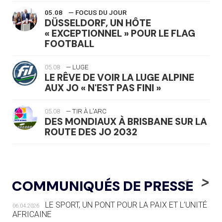
05.08
— FOCUS DU JOUR
DÜSSELDORF, UN HÔTE
« EXCEPTIONNEL » POUR LE FLAG
FOOTBALL
05.08
— LUGE
LE RÊVE DE VOIR LA LUGE ALPINE
AUX JO « N'EST PAS FINI »
05.08
— TIR À L'ARC
DES MONDIAUX À BRISBANE SUR LA
ROUTE DES JO 2032
05.08
— ALPES FRANÇAISES 2030
LE VILLAGE OLYMPIQUE DES ARAVIS
<
>
COMMUNIQUÉS DE PRESSE
SE DESSINE
LE SPORT, UN PONT POUR LA PAIX ET L’UNITÉ
06.04.2026
04.08
— FOCUS DU JOUR
AFRICAINE
LE COJOP A TROUVÉ SON VILLAGE