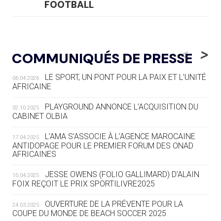
FOOTBALL
05.08
— LUGE
LE RÊVE DE VOIR LA LUGE ALPINE
<
>
COMMUNIQUÉS DE PRESSE
AUX JO « N'EST PAS FINI »
LE SPORT, UN PONT POUR LA PAIX ET L’UNITÉ
06.04.2026
05.08
— TIR À L'ARC
AFRICAINE
DES MONDIAUX À BRISBANE SUR LA
ROUTE DES JO 2032
PLAYGROUND ANNONCE L’ACQUISITION DU
02.10.2025
CABINET OLBIA
05.08
— ALPES FRANÇAISES 2030
LE VILLAGE OLYMPIQUE DES ARAVIS
L’AMA S’ASSOCIE À L’AGENCE MAROCAINE
17.04.2025
SE DESSINE
ANTIDOPAGE POUR LE PREMIER FORUM DES ONAD
AFRICAINES
04.08
— FOCUS DU JOUR
JESSE OWENS (FOLIO GALLIMARD) D’ALAIN
10.04.2025
LE COJOP A TROUVÉ SON VILLAGE
FOIX REÇOIT LE PRIX SPORTILIVRE2025
OLYMPIQUE LYONNAIS
OUVERTURE DE LA PRÉVENTE POUR LA
24.03.2025
COUPE DU MONDE DE BEACH SOCCER 2025
04.08
— ALLEMAGNE