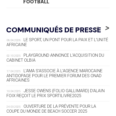
FOOTBALL
05.08
— LUGE
LE RÊVE DE VOIR LA LUGE ALPINE
<
>
COMMUNIQUÉS DE PRESSE
AUX JO « N'EST PAS FINI »
LE SPORT, UN PONT POUR LA PAIX ET L’UNITÉ
06.04.2026
05.08
— TIR À L'ARC
AFRICAINE
DES MONDIAUX À BRISBANE SUR LA
ROUTE DES JO 2032
PLAYGROUND ANNONCE L’ACQUISITION DU
02.10.2025
CABINET OLBIA
05.08
— ALPES FRANÇAISES 2030
LE VILLAGE OLYMPIQUE DES ARAVIS
L’AMA S’ASSOCIE À L’AGENCE MAROCAINE
17.04.2025
SE DESSINE
ANTIDOPAGE POUR LE PREMIER FORUM DES ONAD
AFRICAINES
04.08
— FOCUS DU JOUR
JESSE OWENS (FOLIO GALLIMARD) D’ALAIN
10.04.2025
LE COJOP A TROUVÉ SON VILLAGE
FOIX REÇOIT LE PRIX SPORTILIVRE2025
OLYMPIQUE LYONNAIS
OUVERTURE DE LA PRÉVENTE POUR LA
24.03.2025
COUPE DU MONDE DE BEACH SOCCER 2025
04.08
— ALLEMAGNE