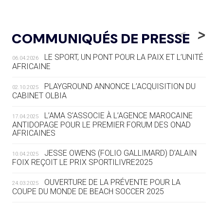
05.08
— LUGE
LE RÊVE DE VOIR LA LUGE ALPINE
<
>
COMMUNIQUÉS DE PRESSE
AUX JO « N'EST PAS FINI »
LE SPORT, UN PONT POUR LA PAIX ET L’UNITÉ
06.04.2026
05.08
— TIR À L'ARC
AFRICAINE
DES MONDIAUX À BRISBANE SUR LA
ROUTE DES JO 2032
PLAYGROUND ANNONCE L’ACQUISITION DU
02.10.2025
CABINET OLBIA
05.08
— ALPES FRANÇAISES 2030
LE VILLAGE OLYMPIQUE DES ARAVIS
L’AMA S’ASSOCIE À L’AGENCE MAROCAINE
17.04.2025
SE DESSINE
ANTIDOPAGE POUR LE PREMIER FORUM DES ONAD
AFRICAINES
04.08
— FOCUS DU JOUR
JESSE OWENS (FOLIO GALLIMARD) D’ALAIN
10.04.2025
LE COJOP A TROUVÉ SON VILLAGE
FOIX REÇOIT LE PRIX SPORTILIVRE2025
OLYMPIQUE LYONNAIS
OUVERTURE DE LA PRÉVENTE POUR LA
24.03.2025
COUPE DU MONDE DE BEACH SOCCER 2025
04.08
— ALLEMAGNE
« L'ALLEMAGNE PEUT DÉMONTRER
COMMENT ORGANISER DES JO