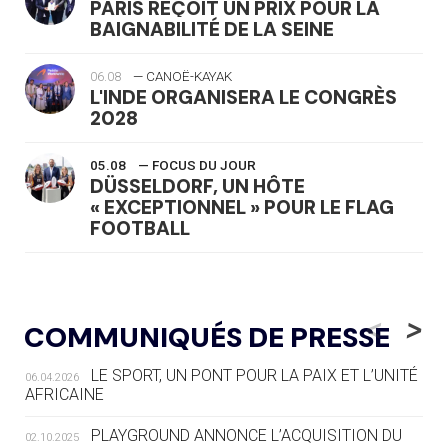
PARIS REÇOIT UN PRIX POUR LA
BAIGNABILITÉ DE LA SEINE
06.08
— CANOË-KAYAK
L'INDE ORGANISERA LE CONGRÈS
2028
05.08
— FOCUS DU JOUR
DÜSSELDORF, UN HÔTE
« EXCEPTIONNEL » POUR LE FLAG
FOOTBALL
05.08
— LUGE
LE RÊVE DE VOIR LA LUGE ALPINE
<
>
COMMUNIQUÉS DE PRESSE
AUX JO « N'EST PAS FINI »
LE SPORT, UN PONT POUR LA PAIX ET L’UNITÉ
06.04.2026
05.08
— TIR À L'ARC
AFRICAINE
DES MONDIAUX À BRISBANE SUR LA
ROUTE DES JO 2032
PLAYGROUND ANNONCE L’ACQUISITION DU
02.10.2025