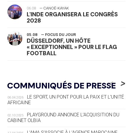
06.08
— CANOË-KAYAK
L'INDE ORGANISERA LE CONGRÈS
2028
05.08
— FOCUS DU JOUR
DÜSSELDORF, UN HÔTE
« EXCEPTIONNEL » POUR LE FLAG
FOOTBALL
05.08
— LUGE
LE RÊVE DE VOIR LA LUGE ALPINE
<
>
COMMUNIQUÉS DE PRESSE
AUX JO « N'EST PAS FINI »
LE SPORT, UN PONT POUR LA PAIX ET L’UNITÉ
06.04.2026
05.08
— TIR À L'ARC
AFRICAINE
DES MONDIAUX À BRISBANE SUR LA
ROUTE DES JO 2032
PLAYGROUND ANNONCE L’ACQUISITION DU
02.10.2025
CABINET OLBIA
05.08
— ALPES FRANÇAISES 2030
LE VILLAGE OLYMPIQUE DES ARAVIS
L’AMA S’ASSOCIE À L’AGENCE MAROCAINE