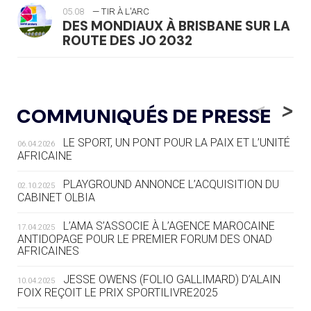
05.08
— TIR À L'ARC
DES MONDIAUX À BRISBANE SUR LA
ROUTE DES JO 2032
05.08
— ALPES FRANÇAISES 2030
LE VILLAGE OLYMPIQUE DES ARAVIS
<
>
COMMUNIQUÉS DE PRESSE
SE DESSINE
LE SPORT, UN PONT POUR LA PAIX ET L’UNITÉ
06.04.2026
04.08
— FOCUS DU JOUR
AFRICAINE
LE COJOP A TROUVÉ SON VILLAGE
OLYMPIQUE LYONNAIS
PLAYGROUND ANNONCE L’ACQUISITION DU
02.10.2025
CABINET OLBIA
04.08
— ALLEMAGNE
« L'ALLEMAGNE PEUT DÉMONTRER
L’AMA S’ASSOCIE À L’AGENCE MAROCAINE
17.04.2025
COMMENT ORGANISER DES JO
ANTIDOPAGE POUR LE PREMIER FORUM DES ONAD
AFRICAINES
RESPONSABLES »
JESSE OWENS (FOLIO GALLIMARD) D’ALAIN
10.04.2025
04.08
— ESCRIME
FOIX REÇOIT LE PRIX SPORTILIVRE2025
LA FIE LANCE LES GRANDES