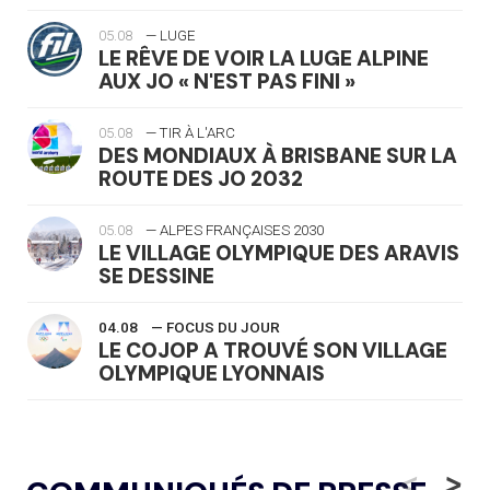
05.08
— LUGE
LE RÊVE DE VOIR LA LUGE ALPINE
AUX JO « N'EST PAS FINI »
05.08
— TIR À L'ARC
DES MONDIAUX À BRISBANE SUR LA
ROUTE DES JO 2032
05.08
— ALPES FRANÇAISES 2030
LE VILLAGE OLYMPIQUE DES ARAVIS
SE DESSINE
04.08
— FOCUS DU JOUR
LE COJOP A TROUVÉ SON VILLAGE
OLYMPIQUE LYONNAIS
04.08
— ALLEMAGNE
« L'ALLEMAGNE PEUT DÉMONTRER
<
>