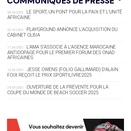
COMMUNIQUÉS DE PRESSE
COMMENT ORGANISER DES JO
RESPONSABLES »
LE SPORT, UN PONT POUR LA PAIX ET L’UNITÉ
06.04.2026
AFRICAINE
04.08
— ESCRIME
LA FIE LANCE LES GRANDES
PLAYGROUND ANNONCE L’ACQUISITION DU
02.10.2025
MANŒUVRES EN VUE DES JO
CABINET OLBIA
04.08
— DAKAR 2026
L’AMA S’ASSOCIE À L’AGENCE MAROCAINE
17.04.2025
DES FRESQUES CÉLÈBRENT LES JOJ
ANTIDOPAGE POUR LE PREMIER FORUM DES ONAD
AFRICAINES
03.08
—
JESSE OWENS (FOLIO GALLIMARD) D’ALAIN
10.04.2025
« PARIS 2024 M'A INSPIRÉ POUR
FOIX REÇOIT LE PRIX SPORTILIVRE2025
CRÉER UN PERSONNAGE »
OUVERTURE DE LA PRÉVENTE POUR LA
24.03.2025
COUPE DU MONDE DE BEACH SOCCER 2025
03.08
— CROATIE
JOSIP VARVODIC ÉLU PRÉSIDENT
DU CNO
L’AMA FÉLICITE RICHARD POUND ET VALÉRIE
24.03.2025
FOURNEYRON, RÉCOMPENSÉS DE L’ORDRE OLYMPIQUE
03.08
— DAKAR 2026
L’AMA RECHERCHE DES HÔTES POUR LES
13.03.2025
ON CONNAÎT LA PREMIÈRE