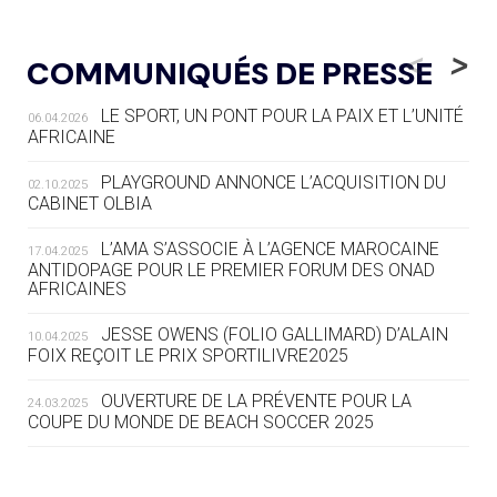
05.08
— LUGE
LE RÊVE DE VOIR LA LUGE ALPINE
<
>
COMMUNIQUÉS DE PRESSE
AUX JO « N'EST PAS FINI »
LE SPORT, UN PONT POUR LA PAIX ET L’UNITÉ
06.04.2026
05.08
— TIR À L'ARC
AFRICAINE
DES MONDIAUX À BRISBANE SUR LA
ROUTE DES JO 2032
PLAYGROUND ANNONCE L’ACQUISITION DU
02.10.2025
CABINET OLBIA
05.08
— ALPES FRANÇAISES 2030
LE VILLAGE OLYMPIQUE DES ARAVIS
L’AMA S’ASSOCIE À L’AGENCE MAROCAINE
17.04.2025
SE DESSINE
ANTIDOPAGE POUR LE PREMIER FORUM DES ONAD
AFRICAINES
04.08
— FOCUS DU JOUR
JESSE OWENS (FOLIO GALLIMARD) D’ALAIN
10.04.2025
LE COJOP A TROUVÉ SON VILLAGE
FOIX REÇOIT LE PRIX SPORTILIVRE2025
OLYMPIQUE LYONNAIS
OUVERTURE DE LA PRÉVENTE POUR LA
24.03.2025
COUPE DU MONDE DE BEACH SOCCER 2025
04.08
— ALLEMAGNE
« L'ALLEMAGNE PEUT DÉMONTRER
COMMENT ORGANISER DES JO
RESPONSABLES »
L’AMA FÉLICITE RICHARD POUND ET VALÉRIE
24.03.2025