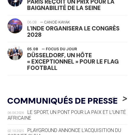
PARIS REÇOIT UN PRIX POUR LA
BAIGNABILITÉ DE LA SEINE
06.08
— CANOË-KAYAK
L'INDE ORGANISERA LE CONGRÈS
2028
05.08
— FOCUS DU JOUR
DÜSSELDORF, UN HÔTE
« EXCEPTIONNEL » POUR LE FLAG
FOOTBALL
05.08
— LUGE
LE RÊVE DE VOIR LA LUGE ALPINE
<
>
COMMUNIQUÉS DE PRESSE
AUX JO « N'EST PAS FINI »
LE SPORT, UN PONT POUR LA PAIX ET L’UNITÉ
06.04.2026
05.08
— TIR À L'ARC
AFRICAINE
DES MONDIAUX À BRISBANE SUR LA
ROUTE DES JO 2032
PLAYGROUND ANNONCE L’ACQUISITION DU
02.10.2025