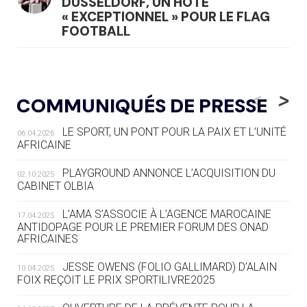
DÜSSELDORF, UN HÔTE
« EXCEPTIONNEL » POUR LE FLAG
FOOTBALL
05.08
— LUGE
LE RÊVE DE VOIR LA LUGE ALPINE
<
>
COMMUNIQUÉS DE PRESSE
AUX JO « N'EST PAS FINI »
LE SPORT, UN PONT POUR LA PAIX ET L’UNITÉ
06.04.2026
05.08
— TIR À L'ARC
AFRICAINE
DES MONDIAUX À BRISBANE SUR LA
ROUTE DES JO 2032
PLAYGROUND ANNONCE L’ACQUISITION DU
02.10.2025
CABINET OLBIA
05.08
— ALPES FRANÇAISES 2030
LE VILLAGE OLYMPIQUE DES ARAVIS
L’AMA S’ASSOCIE À L’AGENCE MAROCAINE
17.04.2025
SE DESSINE
ANTIDOPAGE POUR LE PREMIER FORUM DES ONAD
AFRICAINES
04.08
— FOCUS DU JOUR
JESSE OWENS (FOLIO GALLIMARD) D’ALAIN
10.04.2025
LE COJOP A TROUVÉ SON VILLAGE
FOIX REÇOIT LE PRIX SPORTILIVRE2025
OLYMPIQUE LYONNAIS