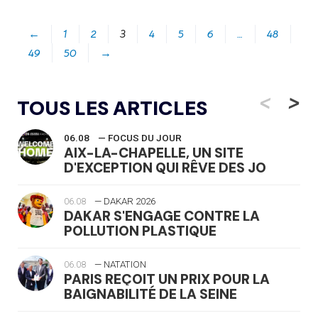
←
1
2
3
4
5
6
…
48
49
50
→
<
>
TOUS LES ARTICLES
06.08
— FOCUS DU JOUR
AIX-LA-CHAPELLE, UN SITE
D'EXCEPTION QUI RÊVE DES JO
06.08
— DAKAR 2026
DAKAR S'ENGAGE CONTRE LA
POLLUTION PLASTIQUE
06.08
— NATATION
PARIS REÇOIT UN PRIX POUR LA
BAIGNABILITÉ DE LA SEINE