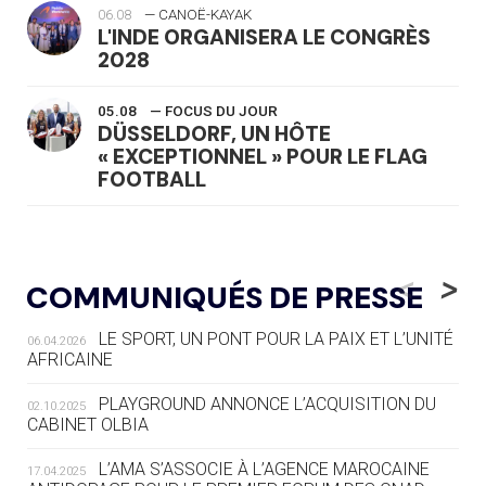
06.08
— CANOË-KAYAK
L'INDE ORGANISERA LE CONGRÈS
2028
05.08
— FOCUS DU JOUR
DÜSSELDORF, UN HÔTE
« EXCEPTIONNEL » POUR LE FLAG
FOOTBALL
05.08
— LUGE
LE RÊVE DE VOIR LA LUGE ALPINE
<
>
COMMUNIQUÉS DE PRESSE
AUX JO « N'EST PAS FINI »
LE SPORT, UN PONT POUR LA PAIX ET L’UNITÉ
06.04.2026
05.08
— TIR À L'ARC
AFRICAINE
DES MONDIAUX À BRISBANE SUR LA
ROUTE DES JO 2032
PLAYGROUND ANNONCE L’ACQUISITION DU
02.10.2025
CABINET OLBIA
05.08
— ALPES FRANÇAISES 2030
LE VILLAGE OLYMPIQUE DES ARAVIS
L’AMA S’ASSOCIE À L’AGENCE MAROCAINE
17.04.2025