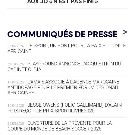
AUX JO « N'EST PAS FINI »
05.08
— TIR À L'ARC
DES MONDIAUX À BRISBANE SUR LA
<
>
COMMUNIQUÉS DE PRESSE
ROUTE DES JO 2032
LE SPORT, UN PONT POUR LA PAIX ET L’UNITÉ
06.04.2026
05.08
— ALPES FRANÇAISES 2030
AFRICAINE
LE VILLAGE OLYMPIQUE DES ARAVIS
SE DESSINE
PLAYGROUND ANNONCE L’ACQUISITION DU
02.10.2025
CABINET OLBIA
04.08
— FOCUS DU JOUR
LE COJOP A TROUVÉ SON VILLAGE
L’AMA S’ASSOCIE À L’AGENCE MAROCAINE
17.04.2025
OLYMPIQUE LYONNAIS
ANTIDOPAGE POUR LE PREMIER FORUM DES ONAD
AFRICAINES
04.08
— ALLEMAGNE
JESSE OWENS (FOLIO GALLIMARD) D’ALAIN
10.04.2025
« L'ALLEMAGNE PEUT DÉMONTRER
FOIX REÇOIT LE PRIX SPORTILIVRE2025
COMMENT ORGANISER DES JO
RESPONSABLES »
OUVERTURE DE LA PRÉVENTE POUR LA
24.03.2025
COUPE DU MONDE DE BEACH SOCCER 2025
04.08
— ESCRIME