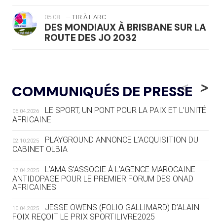
05.08
— TIR À L'ARC
DES MONDIAUX À BRISBANE SUR LA
ROUTE DES JO 2032
05.08
— ALPES FRANÇAISES 2030
LE VILLAGE OLYMPIQUE DES ARAVIS
<
>
COMMUNIQUÉS DE PRESSE
SE DESSINE
LE SPORT, UN PONT POUR LA PAIX ET L’UNITÉ
06.04.2026
04.08
— FOCUS DU JOUR
AFRICAINE
LE COJOP A TROUVÉ SON VILLAGE
OLYMPIQUE LYONNAIS
PLAYGROUND ANNONCE L’ACQUISITION DU
02.10.2025
CABINET OLBIA
04.08
— ALLEMAGNE
« L'ALLEMAGNE PEUT DÉMONTRER
L’AMA S’ASSOCIE À L’AGENCE MAROCAINE
17.04.2025
COMMENT ORGANISER DES JO
ANTIDOPAGE POUR LE PREMIER FORUM DES ONAD
AFRICAINES
RESPONSABLES »
JESSE OWENS (FOLIO GALLIMARD) D’ALAIN
10.04.2025
04.08
— ESCRIME
FOIX REÇOIT LE PRIX SPORTILIVRE2025