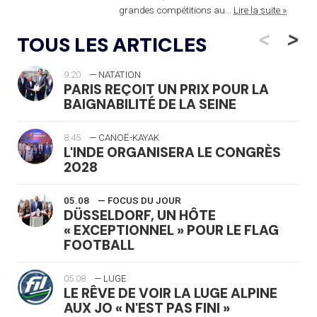
grandes compétitions au...
Lire la suite »
<
>
TOUS LES ARTICLES
9:20
— NATATION
PARIS REÇOIT UN PRIX POUR LA
BAIGNABILITÉ DE LA SEINE
8:45
— CANOË-KAYAK
L'INDE ORGANISERA LE CONGRÈS
2028
05.08
— FOCUS DU JOUR
DÜSSELDORF, UN HÔTE
« EXCEPTIONNEL » POUR LE FLAG
FOOTBALL
05.08
— LUGE
LE RÊVE DE VOIR LA LUGE ALPINE
AUX JO « N'EST PAS FINI »